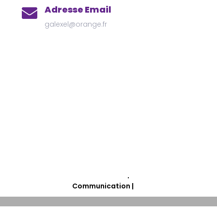
Adresse Email
galexel@orange.fr
Mentions Légales
Politique de Confidentialité
Plan du Site
Création site internet | Galexel
Communication |