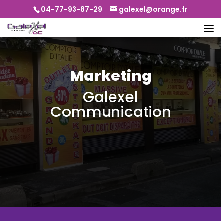
04-77-93-87-29
galexel@orange.fr
Marketing
Galexel
Communication