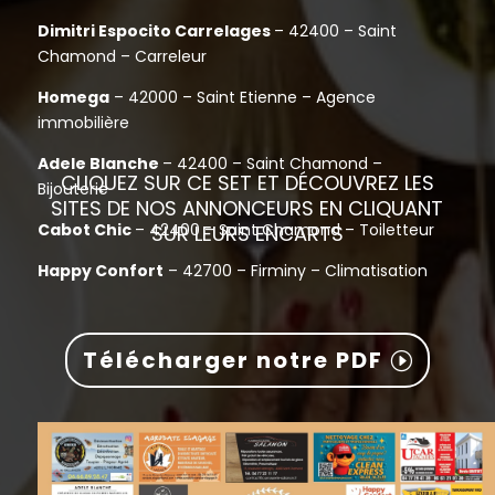
Dimitri Espocito Carrelages
– 42400 – Saint
Chamond – Carreleur
Homega
– 42000 – Saint Etienne – Agence
immobilière
Adele Blanche
– 42400 – Saint Chamond –
CLIQUEZ SUR CE SET ET DÉCOUVREZ LES
Bijouterie
SITES DE NOS ANNONCEURS EN CLIQUANT
Cabot Chic
– 42400 – Saint Chamond – Toiletteur
SUR LEURS ENCARTS
Happy Confort
– 42700 – Firminy – Climatisation
Télécharger notre PDF