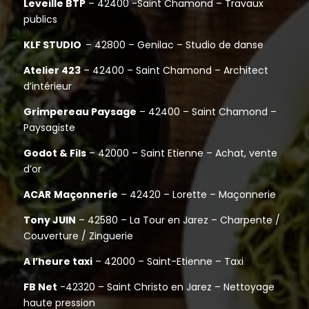
Leveille BTP
– 42400 -Saint Chamond – Travaux
publics
KLF STUDIO
– 42800 – Genilac – Studio de danse
Atelier 423
– 42400 – Saint Chamond – Architect
d’intérieur
Grimpereau Paysage
– 42400 – Saint Chamond –
Paysagiste
Godot & Fils
– 42000 – Saint Etienne – Achat, vente
d’or
ACAR
Maçonnerie
– 42420 – Lorette – Maçonnerie
Tony JUIN
– 42580 – La Tour en Jarez – Charpente /
Couverture / Zinguerie
A l’heure taxi
– 42000 – Saint-Etienne – Taxi
FB Net
-42320 – Saint Christo en Jarez – Nettoyage
haute pression